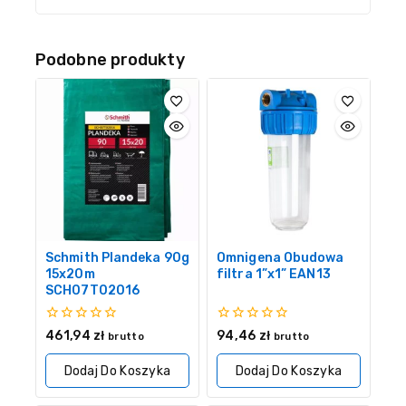
Podobne produkty
Schmith Plandeka 90g
Omnigena Obudowa
15x20m
filtra 1”x1” EAN13
SCH07T02016
0
0
461,94
zł
94,46
zł
brutto
brutto
z
z
5
5
Dodaj Do Koszyka
Dodaj Do Koszyka