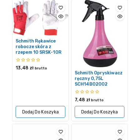
Schmith Rękawice
robocze skóra z
rzepem 10 SRSK-10R
0
13,48
zł
brutto
z
Schmith Opryskiwacz
5
ręczny 0,75L
SCH14B02002
0
7,48
zł
brutto
z
5
Dodaj Do Koszyka
Dodaj Do Koszyka