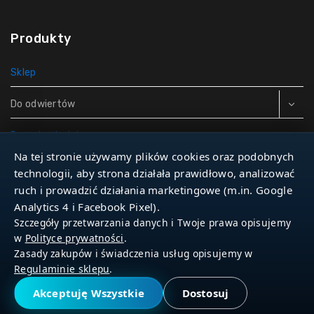
Produkty
Sklep
Do odwiertów
Rury do studni
Na tej stronie używamy plików cookies oraz podobnych
Zbiorniki hydroforowe
technologii, aby strona działała prawidłowo, analizować
ruch i prowadzić działania marketingowe (m.in. Google
Narzędzia
Analytics 4 i Facebook Pixel).
Szczegóły przetwarzania danych i Twoje prawa opisujemy
w
Polityce prywatności
.
Zasady zakupów i świadczenia usług opisujemy w
© 2026 Dla Studniarza
Regulaminie sklepu
.
Akceptuję Wszystkie
Dostosuj