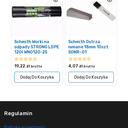
Schmith Worki na
Schmith Ostrza
odpady STRONG LDPE
łamane 18mm 10szt
120l WNO120-25
SONR-01
0
0
19,22
zł
4,07
zł
brutto
brutto
z
z
5
5
Dodaj Do Koszyka
Dodaj Do Koszyka
Regulamin
Polityka prywatności