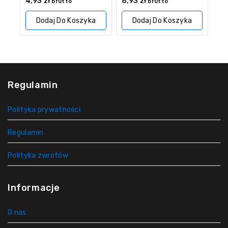
4,93
zł
8,93
zł
brutto
brutto
z
z
5
5
Dodaj Do Koszyka
Dodaj Do Koszyka
Regulamin
Polityka prywatności
Regulamin
Polityka zwrotów
Informacje
O nas