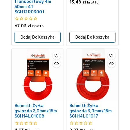
0
transportowy 4m
13,48
zł
brutto
z
50mm 4T
5
SCH12R03001
0
67,03
zł
brutto
z
5
Dodaj Do Koszyka
Dodaj Do Koszyka
Schmith Żyłka
Schmith Żyłka
gwiazda 2,0mmx15m
gwiazda 3,0mmx15m
SCH14L01008
SCH14L01017
0
0