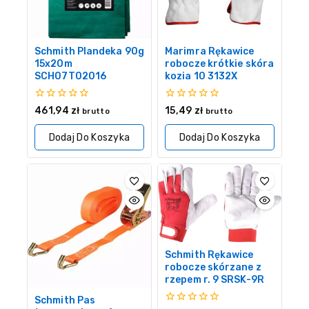
Schmith Plandeka 90g
Marimra Rękawice
15x20m
robocze krótkie skóra
SCH07T02016
kozia 10 3132X
0
0
461,94
zł
15,49
zł
brutto
brutto
z
z
5
5
Dodaj Do Koszyka
Dodaj Do Koszyka
Schmith Rękawice
robocze skórzane z
rzepem r. 9 SRSK-9R
Schmith Pas