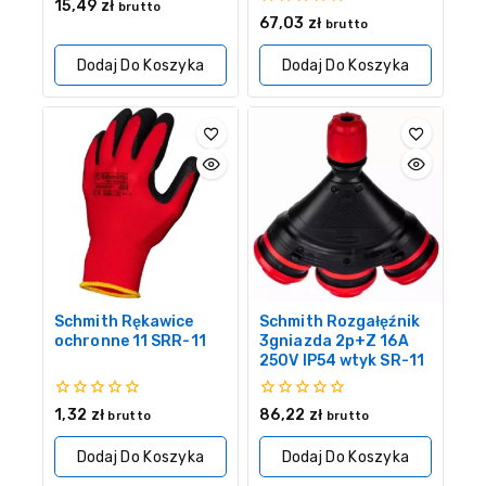
0
15,49
zł
brutto
z
0
67,03
zł
brutto
5
z
5
Dodaj Do Koszyka
Dodaj Do Koszyka
Schmith Rękawice
Schmith Rozgałęźnik
ochronne 11 SRR-11
3gniazda 2p+Z 16A
250V IP54 wtyk SR-11
0
0
1,32
zł
86,22
zł
brutto
brutto
z
z
5
5
Dodaj Do Koszyka
Dodaj Do Koszyka