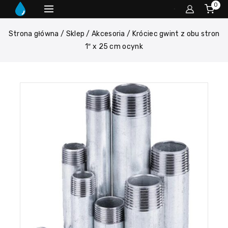
0
Strona główna
/
Sklep
/
Akcesoria
/
Króciec gwint z obu stron
1″ x 25 cm ocynk