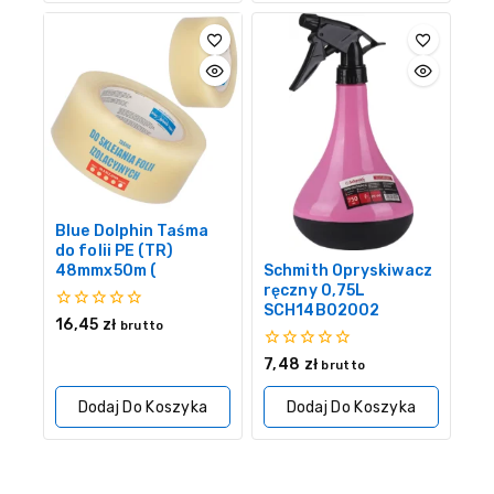
Blue Dolphin Taśma
do folii PE (TR)
48mmx50m (
Schmith Opryskiwacz
ręczny 0,75L
SCH14B02002
0
16,45
zł
brutto
z
5
0
7,48
zł
brutto
z
5
Dodaj Do Koszyka
Dodaj Do Koszyka