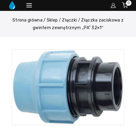
0
Strona główna
/
Sklep
/
Złączki
/
Złączka zaciskowa z
gwintem zewnętrznym „PA” 32×1″