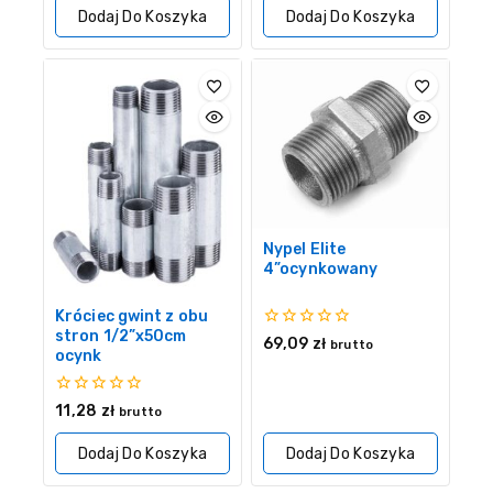
5
5
Dodaj Do Koszyka
Dodaj Do Koszyka
Nypel Elite
4”ocynkowany
Króciec gwint z obu
stron 1/2”x50cm
0
69,09
zł
brutto
ocynk
z
5
0
11,28
zł
brutto
z
5
Dodaj Do Koszyka
Dodaj Do Koszyka