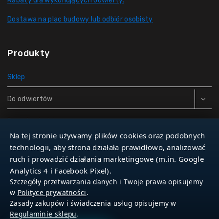
Rabaty dla wykonujących odwierty.
Dostawa na plac budowy lub odbiór osobisty
Produkty
Sklep
Do odwiertów
Rury do studni
Na tej stronie używamy plików cookies oraz podobnych
Zbiorniki hydroforowe
technologii, aby strona działała prawidłowo, analizować
ruch i prowadzić działania marketingowe (m.in. Google
Narzędzia
Analytics 4 i Facebook Pixel).
Szczegóły przetwarzania danych i Twoje prawa opisujemy
w
Polityce prywatności
.
Zasady zakupów i świadczenia usług opisujemy w
© 2026 Dla Studniarza
Regulaminie sklepu
.