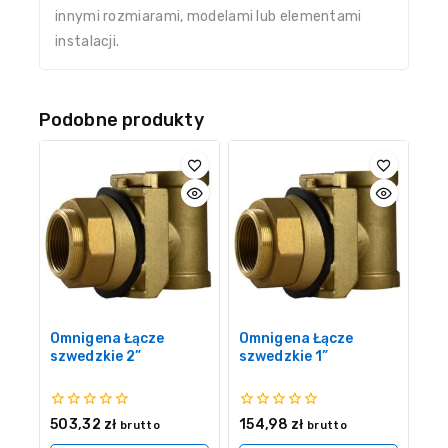
innymi rozmiarami, modelami lub elementami
instalacji.
Podobne produkty
Omnigena Łącze
Omnigena Łącze
szwedzkie 2”
szwedzkie 1”
0
0
503,32
zł
154,98
zł
brutto
brutto
z
z