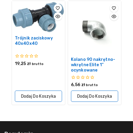
Trójnik zaciskowy
40x40x40
Kolano 90 nakrętno-
0
19,25
zł
brutto
wkrętne Elite 1”
z
ocynkowane
5
0
6,56
zł
brutto
z
5
Dodaj Do Koszyka
Dodaj Do Koszyka