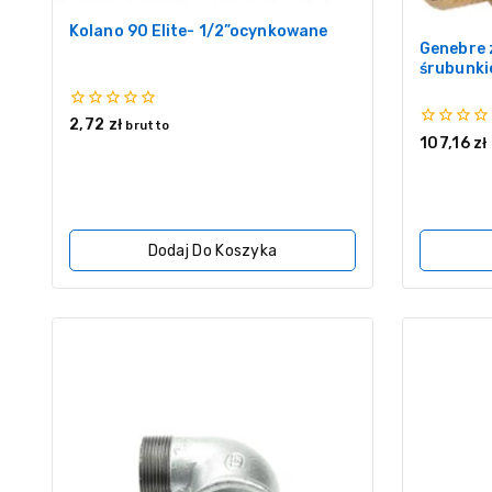
Kolano 90 Elite- 1/2”ocynkowane
Genebre 
śrubunki
0
2,72
zł
brutto
z
0
107,16
zł
5
z
5
Dodaj Do Koszyka