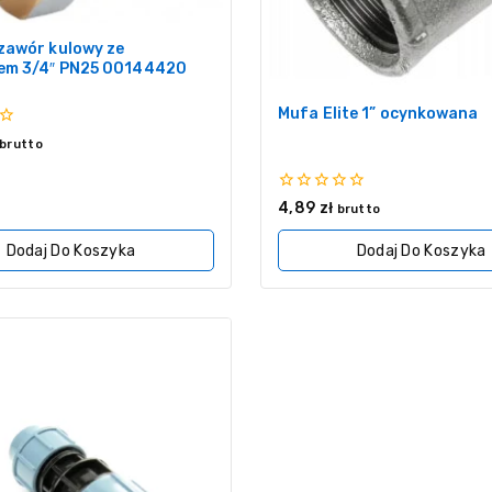
zawór kulowy ze
em 3/4″ PN25 00144420
Mufa Elite 1” ocynkowana
brutto
0
4,89
zł
brutto
z
5
Dodaj Do Koszyka
Dodaj Do Koszyka