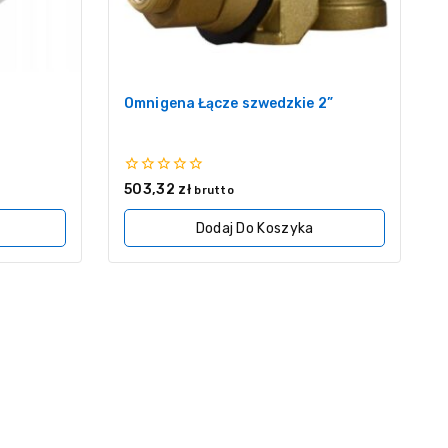
Omnigena Łącze szwedzkie 2”
0
503,32
zł
brutto
z
5
Dodaj Do Koszyka