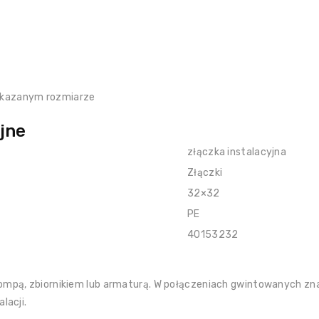
skazanym rozmiarze
jne
złączka instalacyjna
Złączki
32×32
PE
40153232
mpą, zbiornikiem lub armaturą. W połączeniach gwintowanych zna
lacji.