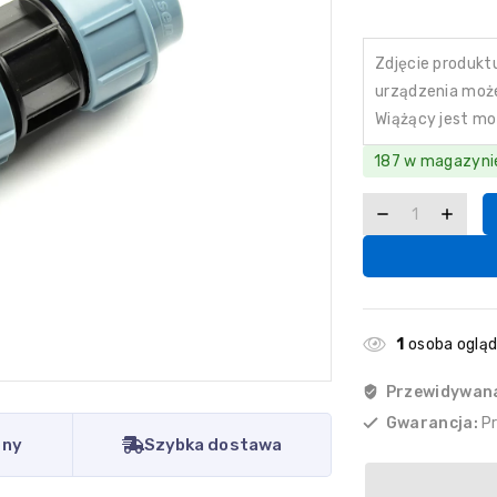
Zdjęcie produkt
urządzenia może 
Wiążący jest mo
187 w magazyni
1
osoba oglą
Przewidywan
Gwarancja:
P
eny
Szybka dostawa