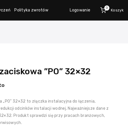
0
życzeń
Polityka zwrotów
Logowanie
Koszyk
 zaciskowa ”PO” 32×32
to
 „PO” 32×32 to złączka instalacyjna do łączenia,
redukcji odcinków instalacji wodnej. Najważniejsze dane z
32×32. Produkt sprawdzi się przy pracach branżowych,
erwisowych.