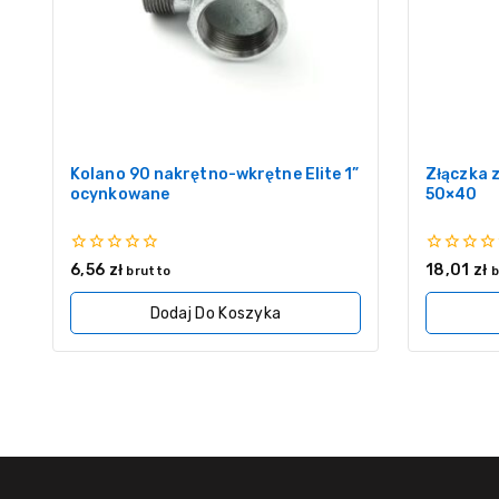
Kolano 90 nakrętno-wkrętne Elite 1”
Złączka 
ocynkowane
50×40
0
0
6,56
zł
18,01
zł
brutto
b
z
z
5
5
Dodaj Do Koszyka