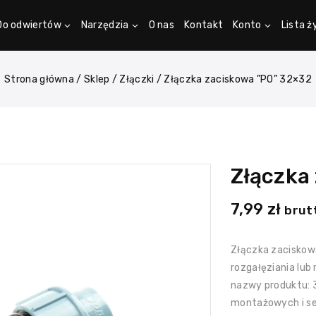
Do odwiertów
Narzędzia
O nas
Kontakt
Konto
Lista 
Strona główna
/
Sklep
/
Złączki
/
Złączka zaciskowa ”PO” 32×32
Złączka
7,99
zł
brut
Złączka zaciskowa
rozgałęziania lub 
nazwy produktu: 
montażowych i s