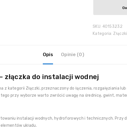
Gw
SKU:
40153232
Kategoria:
Złączk
Opis
Opinie (0)
 złączka do instalacji wodnej
a z kategorii Złączki, przeznaczony do łączenia, rozgałęziania lub 
tego przy wyborze warto zwrócić uwagę na średnicę, gwint, materi
towaniu instalacji wodnych, hydroforowych i technicznych. Przy d
h elementów układu.