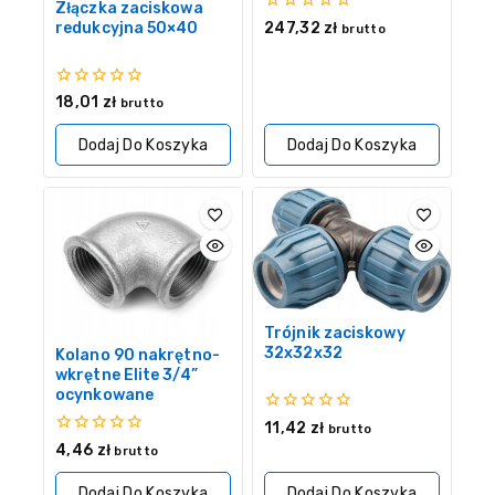
Złączka zaciskowa
0
redukcyjna 50×40
247,32
zł
brutto
z
5
0
18,01
zł
brutto
z
5
Dodaj Do Koszyka
Dodaj Do Koszyka
Trójnik zaciskowy
32x32x32
Kolano 90 nakrętno-
wkrętne Elite 3/4”
ocynkowane
0
11,42
zł
brutto
z
0
4,46
zł
brutto
5
z
5
Dodaj Do Koszyka
Dodaj Do Koszyka