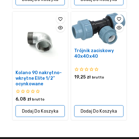
Trójnik zaciskowy
40x40x40
Kolano 90 nakrętno-
0
19,25
zł
brutto
wkrętne Elite 1/2”
z
ocynkowane
5
0
6,08
zł
brutto
z
5
Dodaj Do Koszyka
Dodaj Do Koszyka