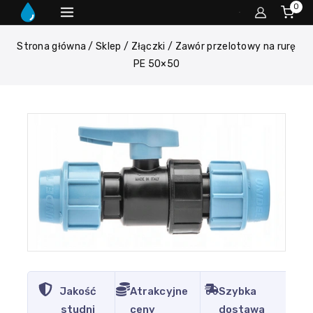
0
Strona główna
/
Sklep
/
Złączki
/
Zawór przelotowy na rurę
PE 50×50
Jakość
Atrakcyjne
Szybka
studni
ceny
dostawa