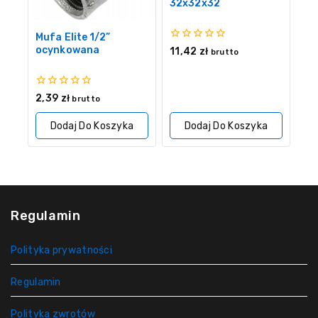
32x32x32
Mufa Elite 1/2”
0
ocynkowana
11,42
zł
brutto
z
5
0
2,39
zł
brutto
z
5
Dodaj Do Koszyka
Dodaj Do Koszyka
Regulamin
Polityka prywatności
Regulamin
Polityka zwrotów