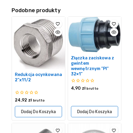
Podobne produkty
Złączka zaciskowa z
gwintem
wewnętrznym ”PI”
32×1”
Redukcja ocynkowana
2”x11/2
0
4,90
zł
brutto
z
5
0
24,92
zł
brutto
z
5
Dodaj Do Koszyka
Dodaj Do Koszyka