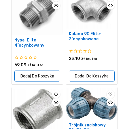
Kolano 90 Elite-
2”ocynkowane
Nypel Elite
4”ocynkowany
0
23,10
zł
brutto
z
0
69,09
zł
brutto
5
z
5
Dodaj Do Koszyka
Dodaj Do Koszyka
Trójnik zaciskowy