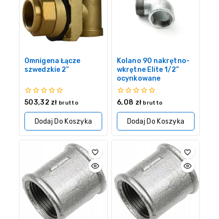
Omnigena Łącze
Kolano 90 nakrętno-
szwedzkie 2”
wkrętne Elite 1/2”
ocynkowane
0
0
503,32
zł
6,08
zł
brutto
brutto
z
z
5
5
Dodaj Do Koszyka
Dodaj Do Koszyka