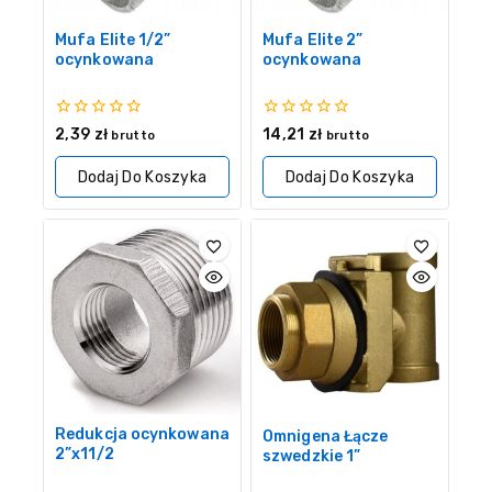
Mufa Elite 1/2”
Mufa Elite 2”
ocynkowana
ocynkowana
0
0
2,39
zł
14,21
zł
brutto
brutto
z
z
5
5
Dodaj Do Koszyka
Dodaj Do Koszyka
Redukcja ocynkowana
Omnigena Łącze
2”x11/2
szwedzkie 1”