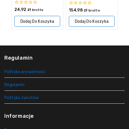
0
24,92
zł
0
154,98
zł
brutto
brutto
z
z
5
5
Dodaj Do Koszyka
Dodaj Do Koszyka
Regulamin
Polityka prywatności
Regulamin
Polityka zwrotów
Informacje