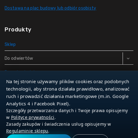
Dostawa na plac budowy lub odbiór osobisty
Produkty
Sklep
Do odwiertów
Rury do studni
Na tej stronie używamy plików cookies oraz podobnych
Zbiorniki hydroforowe
technologii, aby strona działała prawidłowo, analizować
ruch i prowadzić działania marketingowe (m.in. Google
Narzędzia
Analytics 4 i Facebook Pixel).
Szczegóły przetwarzania danych i Twoje prawa opisujemy
w
Polityce prywatności
.
Zasady zakupów i świadczenia usług opisujemy w
© 2026 Dla Studniarza
Regulaminie sklepu
.