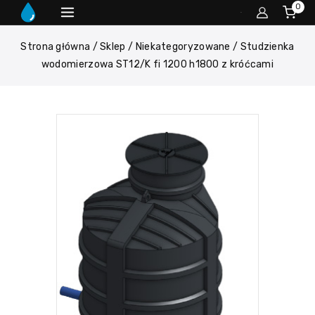
0
Strona główna
/
Sklep
/
Niekategoryzowane
/
Studzienka
wodomierzowa ST12/K fi 1200 h1800 z króćcami