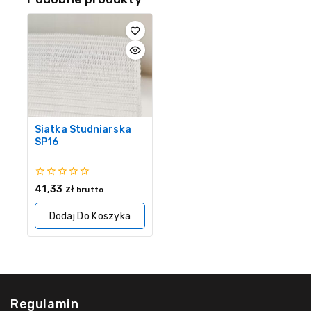
Siatka Studniarska
SP16
0
41,33
zł
brutto
z
5
Dodaj Do Koszyka
Regulamin