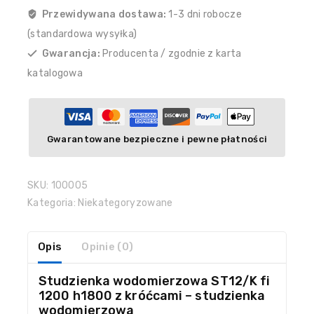
Przewidywana dostawa:
1-3 dni robocze
(standardowa wysyłka)
Gwarancja:
Producenta / zgodnie z karta
katalogowa
Gwarantowane bezpieczne i pewne płatności
SKU:
100005
Kategoria:
Niekategoryzowane
Opis
Opinie (0)
Studzienka wodomierzowa ST12/K fi
1200 h1800 z króćcami – studzienka
wodomierzowa