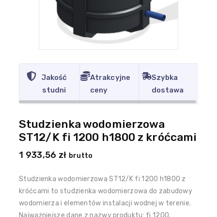
Jakość
Atrakcyjne
Szybka
studni
ceny
dostawa
Studzienka wodomierzowa
ST12/K fi 1200 h1800 z króćcami
1 933,56
zł
brutto
Studzienka wodomierzowa ST12/K fi 1200 h1800 z
króćcami to studzienka wodomierzowa do zabudowy
wodomierza i elementów instalacji wodnej w terenie.
Najważniejsze dane z nazwy produktu: fi 1200.