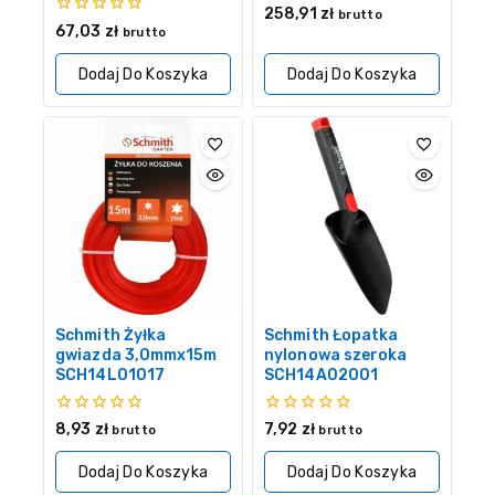
0
258,91
zł
brutto
z
0
67,03
zł
brutto
5
z
5
Dodaj Do Koszyka
Dodaj Do Koszyka
Schmith Żyłka
Schmith Łopatka
gwiazda 3,0mmx15m
nylonowa szeroka
SCH14L01017
SCH14A02001
0
0
8,93
zł
7,92
zł
brutto
brutto
z
z
5
5
Dodaj Do Koszyka
Dodaj Do Koszyka