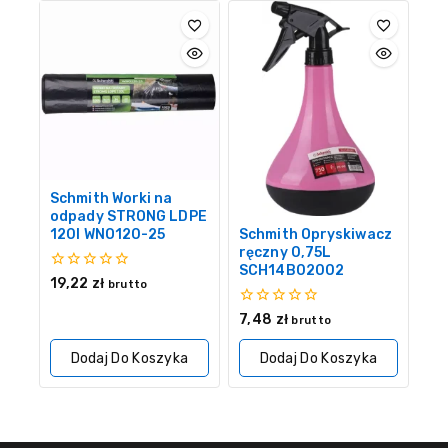
Schmith Worki na
odpady STRONG LDPE
120l WNO120-25
Schmith Opryskiwacz
ręczny 0,75L
SCH14B02002
0
19,22
zł
brutto
z
5
0
7,48
zł
brutto
z
5
Dodaj Do Koszyka
Dodaj Do Koszyka