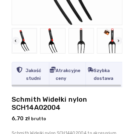
Jakość
Atrakcyjne
Szybka
studni
ceny
dostawa
Schmith Widełki nylon
SCH14A02004
6,70
zł
brutto
Schmith Widełki nylon SCH14A02004 to akcesorium