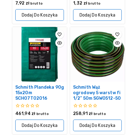
0
0
7,92
zł
1,32
zł
brutto
brutto
z
z
5
5
Dodaj Do Koszyka
Dodaj Do Koszyka
Schmith Plandeka 90g
Schmith Wąż
15x20m
ogrodowy 5 warstw fi
SCH07T02016
1/2” 50m SGWO512-50
0
0
461,94
zł
258,91
zł
brutto
brutto
z
z
5
5
Dodaj Do Koszyka
Dodaj Do Koszyka