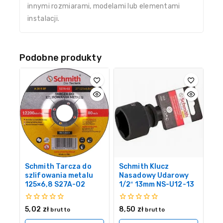
innymi rozmiarami, modelami lub elementami
instalacji.
Podobne produkty
Schmith Tarcza do
Schmith Klucz
szlifowania metalu
Nasadowy Udarowy
125×6,8 S27A-02
1/2″ 13mm NS-U12-13
0
0
5,02
zł
8,50
zł
brutto
brutto
z
z
5
5