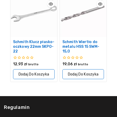
Schmith Klucz płasko-
Schmith Wiertło do
oczkowy 22mm SKPO-
metalu HSS 15 SWM-
22
15,0
0
0
12,93
zł
19,06
zł
brutto
brutto
z
z
5
5
Dodaj Do Koszyka
Dodaj Do Koszyka
Regulamin