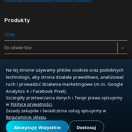
Produkty
Sklep
Do odwiertów
Rury do studni
Na tej stronie używamy plików cookies oraz podobnych
Zbiorniki hydroforowe
technologii, aby strona działała prawidłowo, analizować
ruch i prowadzić działania marketingowe (m.in. Google
Narzędzia
Analytics 4 i Facebook Pixel).
Szczegóły przetwarzania danych i Twoje prawa opisujemy
w
Polityce prywatności
.
Zasady zakupów i świadczenia usług opisujemy w
© 2026 Dla Studniarza
Regulaminie sklepu
.
Akceptuję Wszystkie
Dostosuj