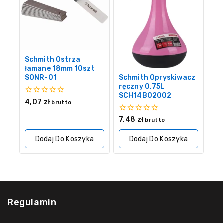
Schmith Ostrza
łamane 18mm 10szt
SONR-01
Schmith Opryskiwacz
ręczny 0,75L
SCH14B02002
0
4,07
zł
brutto
z
5
0
7,48
zł
brutto
z
5
Dodaj Do Koszyka
Dodaj Do Koszyka
Regulamin