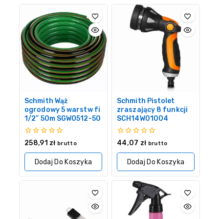
Schmith Wąż
Schmith Pistolet
ogrodowy 5 warstw fi
zraszający 8 funkcji
1/2” 50m SGWO512-50
SCH14W01004
0
0
258,91
zł
44,07
zł
brutto
brutto
z
z
5
5
Dodaj Do Koszyka
Dodaj Do Koszyka