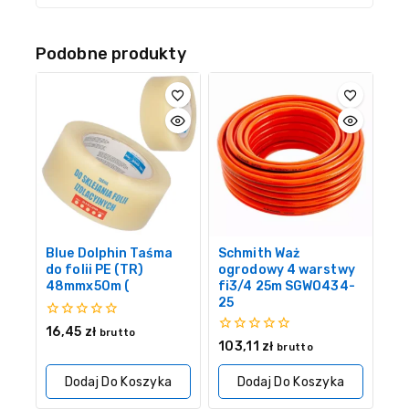
Podobne produkty
Blue Dolphin Taśma
Schmith Waż
do folii PE (TR)
ogrodowy 4 warstwy
48mmx50m (
fi3/4 25m SGWO434-
25
0
16,45
zł
brutto
z
0
103,11
zł
brutto
5
z
5
Dodaj Do Koszyka
Dodaj Do Koszyka