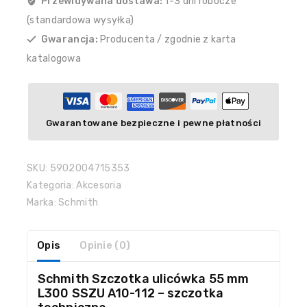
Przewidywana dostawa:
1-3 dni robocze
(standardowa wysyłka)
Gwarancja:
Producenta / zgodnie z karta
katalogowa
Gwarantowane bezpieczne i pewne płatności
SKU:
5902004715353
Kategoria:
Akcesoria
Marka:
Schmith
Opis
Opinie (0)
Schmith Szczotka ulicówka 55 mm
L300 SSZU A10-112 – szczotka