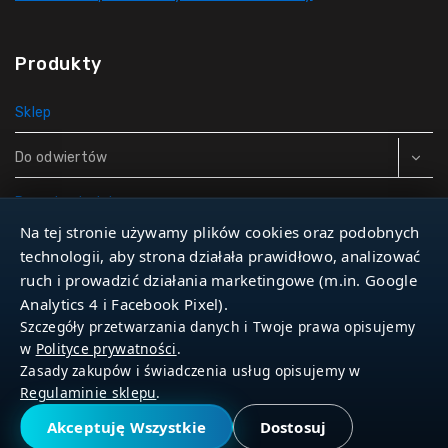
Produkty
Sklep
Do odwiertów
Rury do studni
Na tej stronie używamy plików cookies oraz podobnych
Zbiorniki hydroforowe
technologii, aby strona działała prawidłowo, analizować
ruch i prowadzić działania marketingowe (m.in. Google
Narzędzia
Analytics 4 i Facebook Pixel).
Szczegóły przetwarzania danych i Twoje prawa opisujemy
w
Polityce prywatności
.
Zasady zakupów i świadczenia usług opisujemy w
© 2026 Dla Studniarza
Regulaminie sklepu
.
Akceptuję Wszystkie
Dostosuj