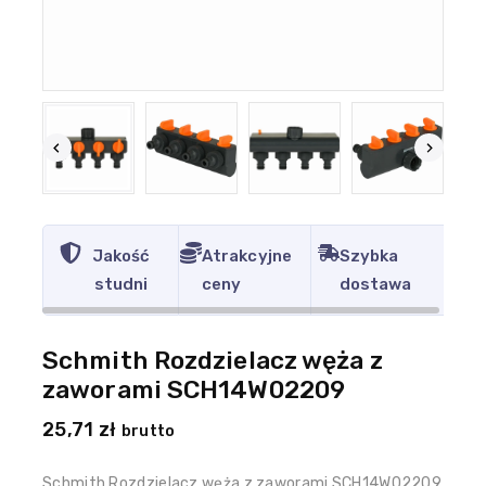
Jakość
Atrakcyjne
Szybka
studni
ceny
dostawa
Schmith Rozdzielacz węża z
zaworami SCH14W02209
25,71
zł
brutto
Schmith Rozdzielacz węża z zaworami SCH14W02209