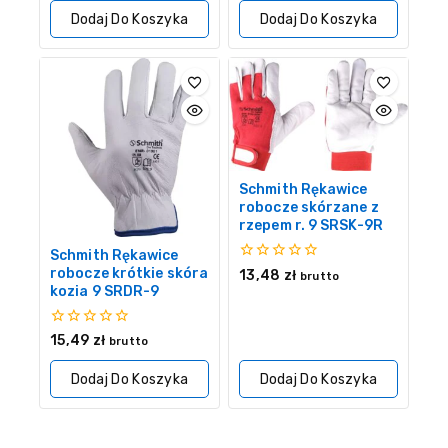
5
Dodaj Do Koszyka
Dodaj Do Koszyka
Schmith Rękawice
robocze skórzane z
rzepem r. 9 SRSK-9R
Schmith Rękawice
0
robocze krótkie skóra
13,48
zł
brutto
z
kozia 9 SRDR-9
5
0
15,49
zł
brutto
z
5
Dodaj Do Koszyka
Dodaj Do Koszyka