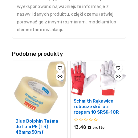
wyeksponowano najważniejsze informacje z
nazwy i danych produktu, dzięki czemu łatwiej
porównać go z innymi rozmiarami, modelami lub
elementami instalacji.
Podobne produkty
Schmith Rękawice
robocze skóra z
rzepem 10 SRSK-10R
Blue Dolphin Taśma
0
do folii PE (TR)
13,48
zł
brutto
z
48mmx50m (
5