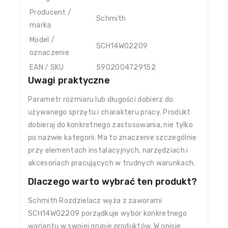
Producent /
Schmith
marka
Model /
SCH14W02209
oznaczenie
EAN / SKU
5902004729152
Uwagi praktyczne
Parametr rozmiaru lub długości dobierz do
używanego sprzętu i charakteru pracy. Produkt
dobieraj do konkretnego zastosowania, nie tylko
po nazwie kategorii. Ma to znaczenie szczególnie
przy elementach instalacyjnych, narzędziach i
akcesoriach pracujących w trudnych warunkach.
Dlaczego warto wybrać ten produkt?
Schmith Rozdzielacz węża z zaworami
SCH14W02209 porządkuje wybór konkretnego
wariantu w swojej grupie produktów. W opisie