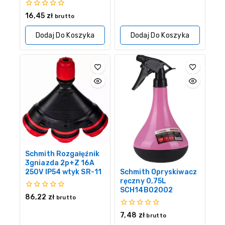
0
16,45
zł
brutto
z
5
Dodaj Do Koszyka
Dodaj Do Koszyka
Schmith Rozgałęźnik
3gniazda 2p+Z 16A
250V IP54 wtyk SR-11
Schmith Opryskiwacz
ręczny 0,75L
SCH14B02002
0
86,22
zł
brutto
z
5
0
7,48
zł
brutto
z