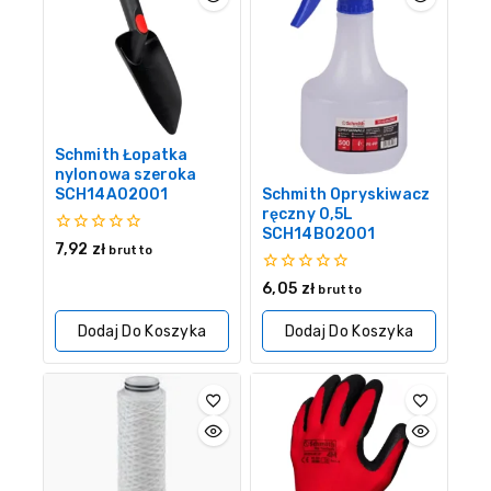
Schmith Łopatka
nylonowa szeroka
SCH14A02001
Schmith Opryskiwacz
ręczny 0,5L
SCH14B02001
0
7,92
zł
brutto
z
5
0
6,05
zł
brutto
z
5
Dodaj Do Koszyka
Dodaj Do Koszyka