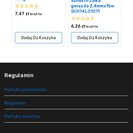
Schmith Żyłka
gwiazda 2,4mmx15m
SCH14L01011
0
7,47
zł
brutto
z
5
0
6,26
zł
brutto
z
5
Dodaj Do Koszyka
Dodaj Do Koszyka
Regulamin
Polityka prywatności
Regulamin
Polityka zwrotów