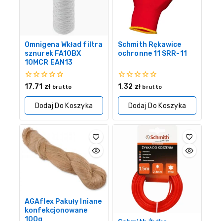
Omnigena Wkład filtra
Schmith Rękawice
sznurek FA10BX
ochronne 11 SRR-11
10MCR EAN13
0
0
17,71
zł
1,32
zł
brutto
brutto
z
z
5
5
Dodaj Do Koszyka
Dodaj Do Koszyka
AGAflex Pakuły lniane
konfekcjonowane
100g