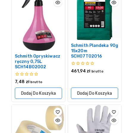
Schmith Plandeka 90g
15x20m
SCH07T02016
Schmith Opryskiwacz
ręczny 0,75L
SCH14B02002
0
461,94
zł
brutto
z
5
0
7,48
zł
brutto
z
5
Dodaj Do Koszyka
Dodaj Do Koszyka