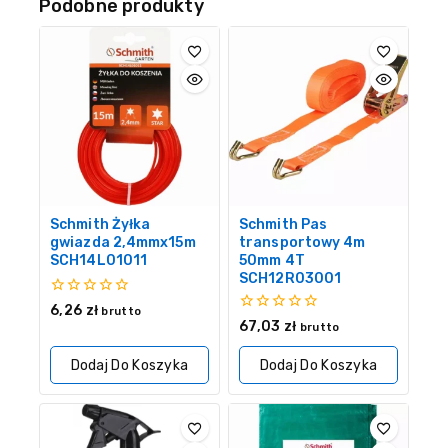
Podobne produkty
Schmith Żyłka
Schmith Pas
gwiazda 2,4mmx15m
transportowy 4m
SCH14L01011
50mm 4T
SCH12R03001
0
6,26
zł
brutto
z
0
67,03
zł
brutto
5
z
5
Dodaj Do Koszyka
Dodaj Do Koszyka