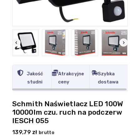
Jakość
Atrakcyjne
Szybka
studni
ceny
dostawa
Schmith Naświetlacz LED 100W
10000lm czu. ruch na podczerw
IESCH 055
139,79
zł
brutto