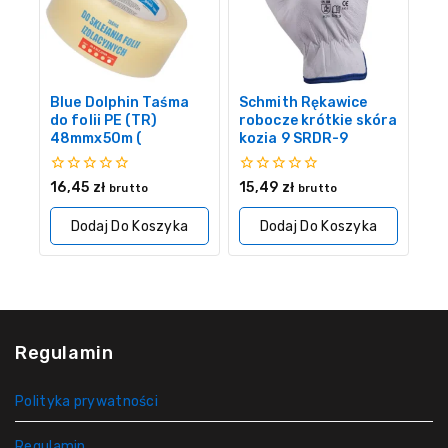
Blue Dolphin Taśma
Schmith Rękawice
do folii PE (TR)
robocze krótkie skóra
48mmx50m (
kozia 9 SRDR-9
0
0
16,45
zł
15,49
zł
brutto
brutto
z
z
5
5
Dodaj Do Koszyka
Dodaj Do Koszyka
Regulamin
Polityka prywatności
Regulamin