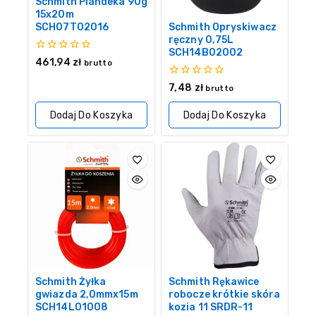
Schmith Plandeka 90g
15x20m
SCH07T02016
Schmith Opryskiwacz
ręczny 0,75L
SCH14B02002
0
461,94
zł
brutto
z
5
0
7,48
zł
brutto
z
5
Dodaj Do Koszyka
Dodaj Do Koszyka
Schmith Żyłka
Schmith Rękawice
gwiazda 2,0mmx15m
robocze krótkie skóra
SCH14L01008
kozia 11 SRDR-11