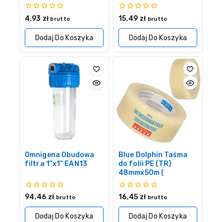
0
0
4,93
zł
15,49
zł
brutto
brutto
z
z
5
5
Dodaj Do Koszyka
Dodaj Do Koszyka
Omnigena Obudowa
Blue Dolphin Taśma
filtra 1”x1” EAN13
do folii PE (TR)
48mmx50m (
0
0
94,46
zł
16,45
zł
brutto
brutto
z
z
5
5
Dodaj Do Koszyka
Dodaj Do Koszyka