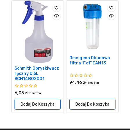
Omnigena Obudowa
filtra 1”x1” EAN13
Schmith Opryskiwacz
ręczny 0,5L
SCH14B02001
0
94,46
zł
brutto
z
5
0
6,05
zł
brutto
z
5
Dodaj Do Koszyka
Dodaj Do Koszyka