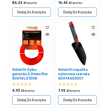
0
0
86,22
zł
16,45
zł
brutto
brutto
z
z
5
5
Dodaj Do Koszyka
Dodaj Do Koszyka
Schmith Żyłka
Schmith Łopatka
gwiazda 2,0mmx15m
nylonowa szeroka
SCH14L01008
SCH14A02001
0
0
4,93
zł
7,92
zł
brutto
brutto
z
z
5
5
Dodaj Do Koszyka
Dodaj Do Koszyka