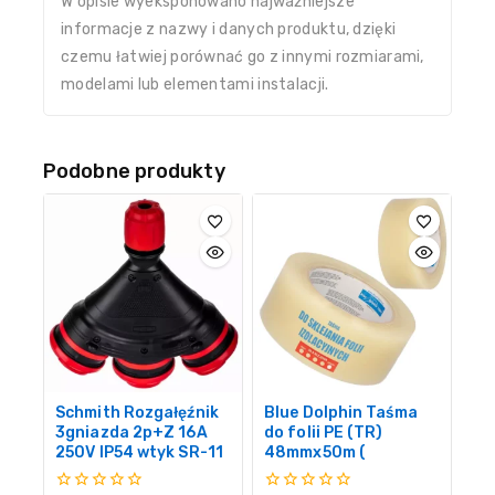
W opisie wyeksponowano najważniejsze
informacje z nazwy i danych produktu, dzięki
czemu łatwiej porównać go z innymi rozmiarami,
modelami lub elementami instalacji.
Podobne produkty
Schmith Rozgałęźnik
Blue Dolphin Taśma
3gniazda 2p+Z 16A
do folii PE (TR)
250V IP54 wtyk SR-11
48mmx50m (