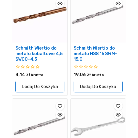
Schmith Wiertło do
Schmith Wiertło do
metalu kobaltowe 4,5
metalu HSS 15 SWM-
SWCO-4,5
15,0
0
0
4,14
zł
19,06
zł
brutto
brutto
z
z
5
5
Dodaj Do Koszyka
Dodaj Do Koszyka