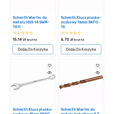
Schmith Wiertło do
Schmith Klucz płasko-
metalu HSS 14 SWM-
oczkowy 16mm SKPO-
14,0
16
0
0
15,14
zł
6,70
zł
brutto
brutto
z
z
5
5
Dodaj Do Koszyka
Dodaj Do Koszyka
Schmith Klucz płasko-
Schmith Wiertło do