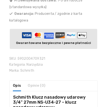
Przewidywana dostawa:
1-3 dni robocze
(standardowa wysyłka)
Gwarancja:
Producenta / zgodnie z karta
katalogowa
Gwarantowane bezpieczne i pewne płatności
SKU:
5902004709321
Kategoria:
Narzędzia
Marka:
Schmith
Opis
Opinie (0)
Schmith Klucz nasadowy udarowy
3/4" 27mm NS-U34-27 – klucz