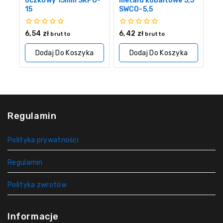
oczkowy 15mm SKPO-
metalu kobaltowe 5,5
15
SWCO-5,5
0
0
6,54
zł
6,42
zł
brutto
brutto
z
z
5
5
Dodaj Do Koszyka
Dodaj Do Koszyka
Regulamin
Polityka prywatności
Regulamin
Polityka zwrotów
Informacje