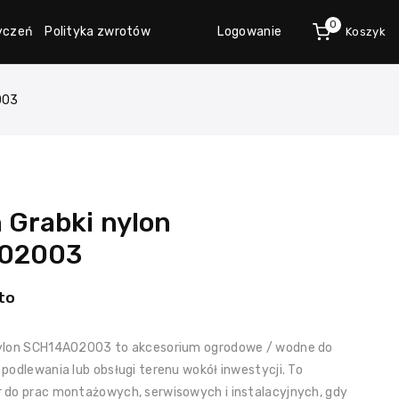
0
życzeń
Polityka zwrotów
Logowanie
Koszyk
003
 Grabki nylon
02003
to
ylon SCH14A02003 to akcesorium ogrodowe / wodne do
podlewania lub obsługi terenu wokół inwestycji. To
 do prac montażowych, serwisowych i instalacyjnych, gdy