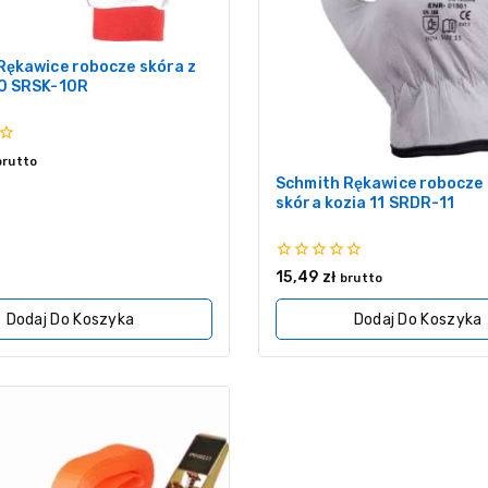
Rękawice robocze skóra z
0 SRSK-10R
brutto
Schmith Rękawice robocze 
skóra kozia 11 SRDR-11
0
15,49
zł
brutto
z
5
Dodaj Do Koszyka
Dodaj Do Koszyka