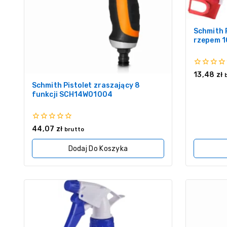
Schmith 
rzepem 1
0
13,48
zł
z
Schmith Pistolet zraszający 8
5
funkcji SCH14W01004
0
44,07
zł
brutto
z
5
Dodaj Do Koszyka