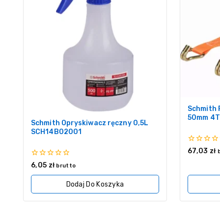
Schmith 
50mm 4T
Schmith Opryskiwacz ręczny 0,5L
SCH14B02001
0
67,03
zł
z
0
5
6,05
zł
brutto
z
5
Dodaj Do Koszyka