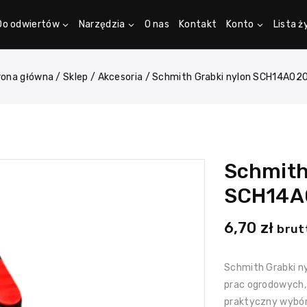
Do odwiertów
Narzędzia
O nas
Kontakt
Konto
Lista 
rona główna
/
Sklep
/
Akcesoria
/
Schmith Grabki nylon SCH14A02
Schmith
SCH14A
6,70
zł
brut
Schmith Grabki n
prac ogrodowych, 
praktyczny wybór