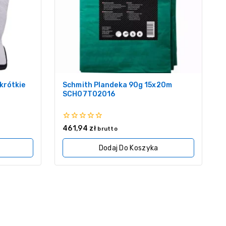
krótkie
Schmith Plandeka 90g 15x20m
SCH07T02016
0
461,94
zł
brutto
z
5
Dodaj Do Koszyka