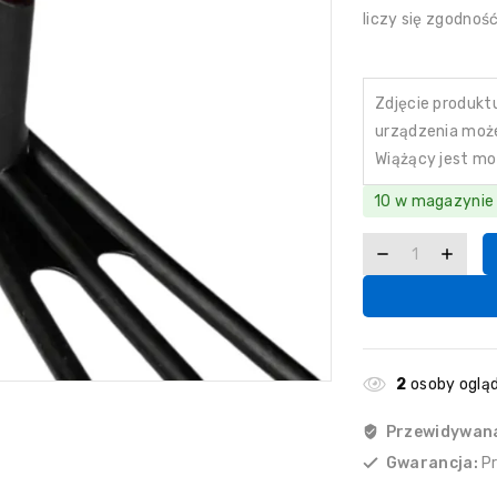
liczy się zgodno
Zdjęcie produkt
urządzenia może 
Wiążący jest mo
10 w magazynie
2
osoby ogląd
Przewidywan
Gwarancja:
P