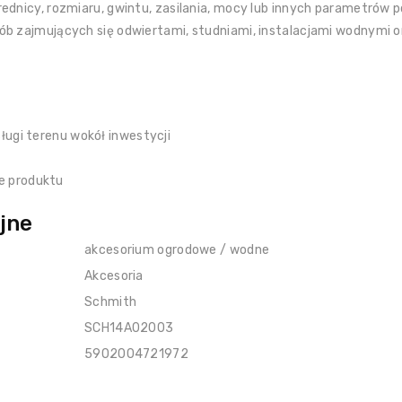
ednicy, rozmiaru, gwintu, zasilania, mocy lub innych parametrów p
ób zajmujących się odwiertami, studniami, instalacjami wodnymi 
ługi terenu wokół inwestycji
e produktu
jne
akcesorium ogrodowe / wodne
Akcesoria
Schmith
SCH14A02003
5902004721972