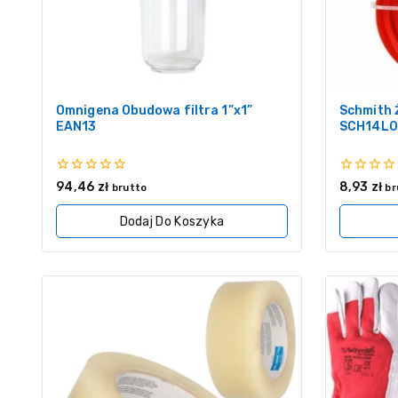
Omnigena Obudowa filtra 1”x1”
Schmith 
EAN13
SCH14L0
0
0
94,46
zł
8,93
zł
brutto
br
z
z
5
5
Dodaj Do Koszyka