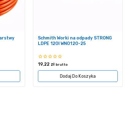
arstwy
Schmith Worki na odpady STRONG
LDPE 120l WNO120-25
0
19,22
zł
brutto
z
5
Dodaj Do Koszyka