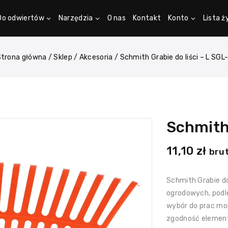
Do odwiertów
Narzędzia
O nas
Kontakt
Konto
Lista 
Strona główna
/
Sklep
/
Akcesoria
/
Schmith Grabie do liści – L SGL
Schmith 
11,10
zł
bru
Schmith Grabie do
ogrodowych, podle
wybór do prac mon
zgodność elemen