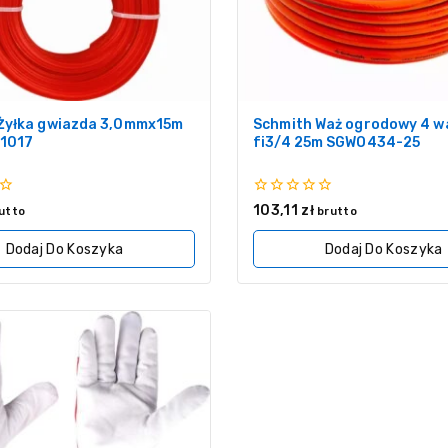
Żyłka gwiazda 3,0mmx15m
Schmith Waż ogrodowy 4 w
1017
fi3/4 25m SGWO434-25
0
103,11
zł
utto
brutto
z
5
Dodaj Do Koszyka
Dodaj Do Koszyka