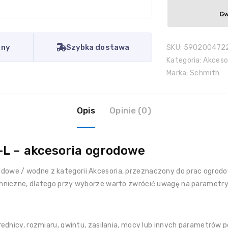
Gw
eny
Szybka dostawa
SKU:
590200472
Kategoria:
Akceso
Marka:
Schmith
Opis
Opinie (0)
L-L – akcesoria ogrodowe
dowe / wodne z kategorii Akcesoria, przeznaczony do prac ogrodow
hniczne, dlatego przy wyborze warto zwrócić uwagę na parametry
ednicy, rozmiaru, gwintu, zasilania, mocy lub innych parametrów p