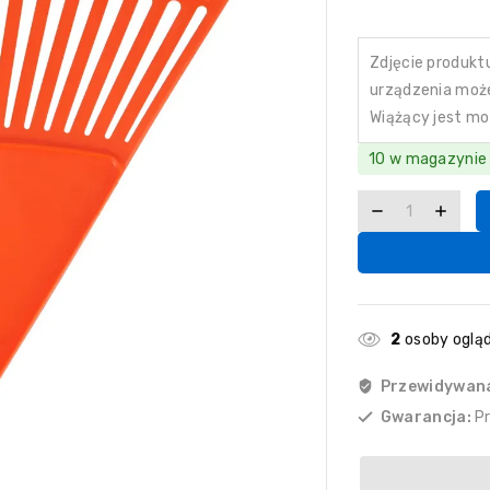
Zdjęcie produkt
urządzenia może 
Wiążący jest mo
10 w magazynie
2
osoby ogląd
Przewidywan
Gwarancja:
P