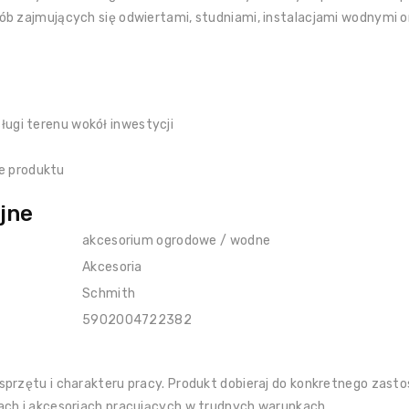
ób zajmujących się odwiertami, studniami, instalacjami wodnymi 
ługi terenu wokół inwestycji
e produktu
jne
akcesorium ogrodowe / wodne
Akcesoria
Schmith
5902004722382
przętu i charakteru pracy. Produkt dobieraj do konkretnego zastos
ach i akcesoriach pracujących w trudnych warunkach.