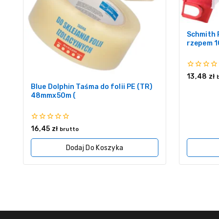
Schmith 
rzepem 1
0
13,48
zł
z
Blue Dolphin Taśma do folii PE (TR)
5
48mmx50m (
0
16,45
zł
brutto
z
5
Dodaj Do Koszyka