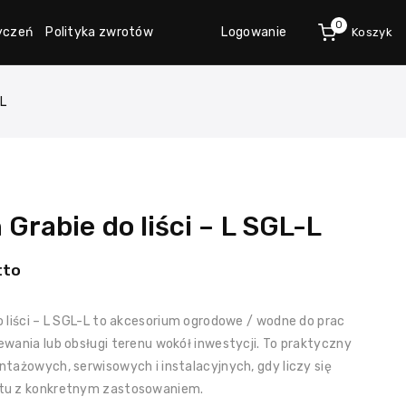
0
życzeń
Polityka zwrotów
Logowanie
Koszyk
-L
Grabie do liści – L SGL-L
tto
 liści – L SGL-L to akcesorium ogrodowe / wodne do prac
wania lub obsługi terenu wokół inwestycji. To praktyczny
tażowych, serwisowych i instalacyjnych, gdy liczy się
tu z konkretnym zastosowaniem.