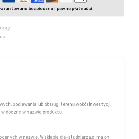
arantowane bezpieczne i pewne płatności
2382
ria
ych, podlewania lub obsługi terenu wokół inwestycji.
 widoczne w nazwie produktu.
odanych w nazwie. W sklepie dla-studniarza.pl ma on