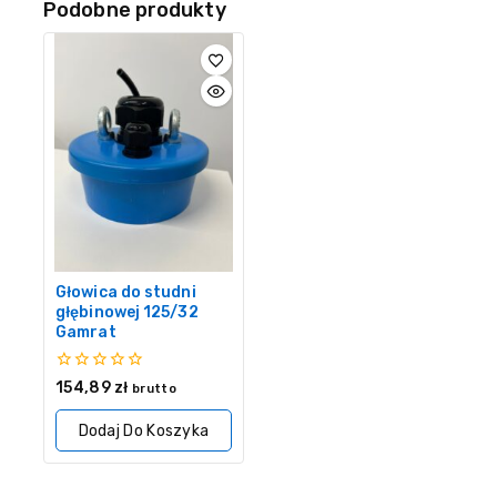
Podobne produkty
Głowica do studni
głębinowej 125/32
Gamrat
0
154,89
zł
brutto
z
5
Dodaj Do Koszyka