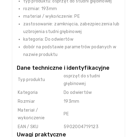
typ produktu: osprzęt do studni głębinowej
rozmiar: 193mm
materiał / wykończenie: PE
zastosowanie: zamknięcia, zabezpieczenia lub
uzbrojenia studni głębinowej
kategoria: Do odwiertów
dobór na podstawie parametrów podanych w
nazwie produktu
Dane techniczne i identyfikacyjne
osprzęt do studni
Typ produktu
głębinowej
Kategoria
Do odwiertów
Rozmiar
193mm
Materiał /
PE
wykończenie
EAN / SKU
5902004719123
Uwagi praktyczne