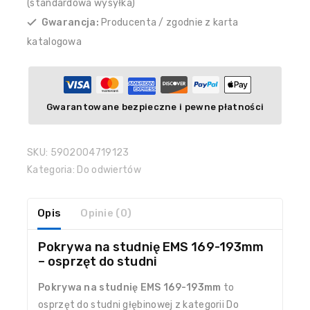
(standardowa wysyłka)
Gwarancja:
Producenta / zgodnie z karta
katalogowa
Gwarantowane bezpieczne i pewne płatności
SKU:
5902004719123
Kategoria:
Do odwiertów
Opis
Opinie (0)
Pokrywa na studnię EMS 169-193mm
– osprzęt do studni
Pokrywa na studnię EMS 169-193mm
to
osprzęt do studni głębinowej z kategorii Do