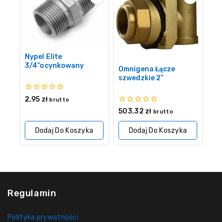
Nypel Elite
3/4”ocynkowany
Omnigena Łącze
szwedzkie 2”
0
2,95
zł
brutto
z
0
503,32
zł
brutto
5
z
5
Dodaj Do Koszyka
Dodaj Do Koszyka
Regulamin
Polityka prywatności