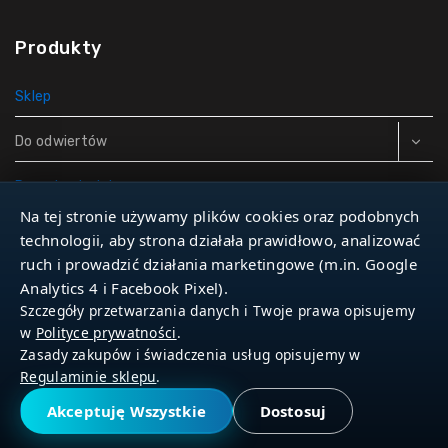
Produkty
Sklep
Do odwiertów
Rury do studni
Na tej stronie używamy plików cookies oraz podobnych
Zbiorniki hydroforowe
technologii, aby strona działała prawidłowo, analizować
ruch i prowadzić działania marketingowe (m.in. Google
Narzędzia
Analytics 4 i Facebook Pixel).
Szczegóły przetwarzania danych i Twoje prawa opisujemy
w
Polityce prywatności
.
Zasady zakupów i świadczenia usług opisujemy w
© 2026 Dla Studniarza
Regulaminie sklepu
.
Akceptuję Wszystkie
Dostosuj