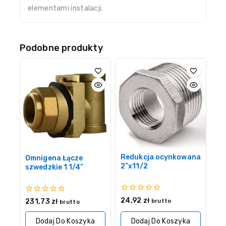
elementami instalacji.
Podobne produkty
Redukcja ocynkowana
Omnigena Łącze
2”x11/2
szwedzkie 1 1/4”
0
24,92
zł
0
231,73
zł
brutto
brutto
z
z
5
5
Dodaj Do Koszyka
Dodaj Do Koszyka