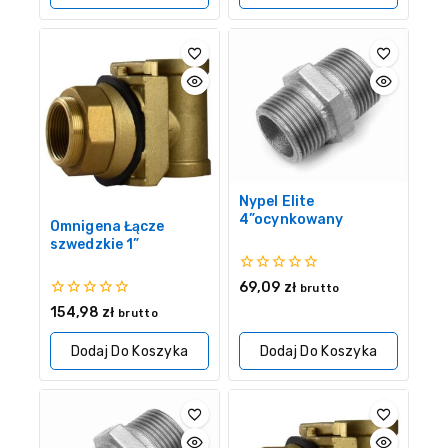
Nypel Elite
4”ocynkowany
Omnigena Łącze
szwedzkie 1”
0
69,09
zł
brutto
z
0
154,98
zł
brutto
5
z
5
Dodaj Do Koszyka
Dodaj Do Koszyka