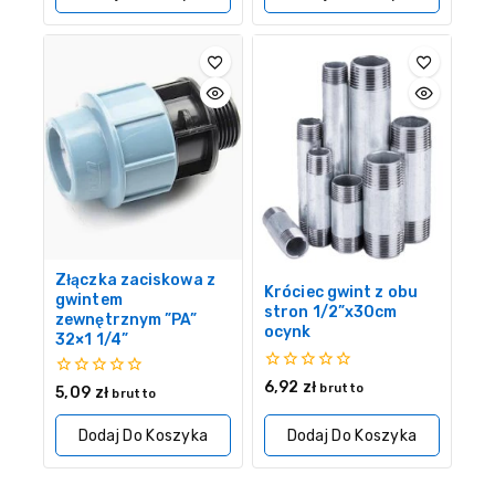
Złączka zaciskowa z
Króciec gwint z obu
gwintem
stron 1/2”x30cm
zewnętrznym ”PA”
ocynk
32×1 1/4”
0
6,92
zł
0
brutto
5,09
zł
brutto
z
z
5
5
Dodaj Do Koszyka
Dodaj Do Koszyka