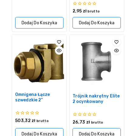
z
5
0
2,95
zł
brutto
z
5
Dodaj Do Koszyka
Dodaj Do Koszyka
Omnigena Łącze
Trójnik nakrętny Elite
szwedzkie 2”
2 ocynkowany
0
503,32
zł
0
brutto
26,73
zł
brutto
z
z
5
5
Dodaj Do Koszyka
Dodaj Do Koszyka