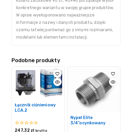
Kolano zaciskowe 90 st. 40×40 porządkuje wybór
konkretnego wariantu w swojej grupie produktów.
W opisie wyeksponowano najważniejsze
informacje z nazwy i danych produktu, dzięki
czemu łatwiej porównać go z innymi rozmiarami,
modelami lub elementami instalacji.
Podobne produkty
Łącznik ciśnieniowy
LCA.2
Nypel Elite
3/4”ocynkowany
0
247,32
zł
brutto