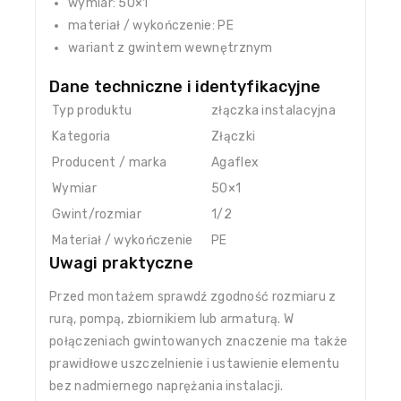
wymiar: 50×1
materiał / wykończenie: PE
wariant z gwintem wewnętrznym
Dane techniczne i identyfikacyjne
Typ produktu
złączka instalacyjna
Kategoria
Złączki
Producent / marka
Agaflex
Wymiar
50×1
Gwint/rozmiar
1/2
Materiał / wykończenie
PE
Uwagi praktyczne
Przed montażem sprawdź zgodność rozmiaru z
rurą, pompą, zbiornikiem lub armaturą. W
połączeniach gwintowanych znaczenie ma także
prawidłowe uszczelnienie i ustawienie elementu
bez nadmiernego naprężania instalacji.