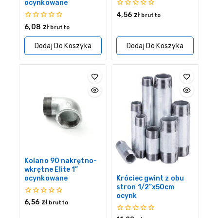
ocynkowane
0
4,56
zł
brutto
z
0
6,08
zł
brutto
5
z
5
Dodaj Do Koszyka
Dodaj Do Koszyka
Kolano 90 nakrętno-
wkrętne Elite 1”
Króciec gwint z obu
ocynkowane
stron 1/2”x50cm
ocynk
0
6,56
zł
brutto
z
5