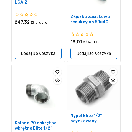
LCA.2
Złączka zaciskowa
0
redukcyjna 50×40
247,32
zł
brutto
z
5
0
18,01
zł
brutto
z
5
Dodaj Do Koszyka
Dodaj Do Koszyka
Nypel Elite 1/2”
ocynkowany
Kolano 90 nakrętno-
wkrętne Elite 1/2”