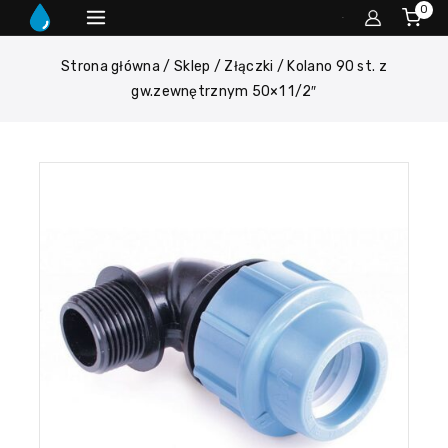
0
Strona główna
/
Sklep
/
Złączki
/
Kolano 90 st. z
gw.zewnętrznym 50×1 1/2″