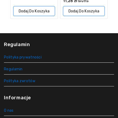
0
11,28
zł
brutto
z
5
Dodaj Do Koszyka
Dodaj Do Koszyka
Regulamin
Polityka prywatności
Regulamin
Polityka zwrotów
Informacje
O nas