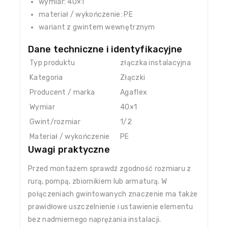
wymiar: 40×1
materiał / wykończenie: PE
wariant z gwintem wewnętrznym
Dane techniczne i identyfikacyjne
Typ produktu
złączka instalacyjna
Kategoria
Złączki
Producent / marka
Agaflex
Wymiar
40×1
Gwint/rozmiar
1/2
Materiał / wykończenie
PE
Uwagi praktyczne
Przed montażem sprawdź zgodność rozmiaru z
rurą, pompą, zbiornikiem lub armaturą. W
połączeniach gwintowanych znaczenie ma także
prawidłowe uszczelnienie i ustawienie elementu
bez nadmiernego naprężania instalacji.