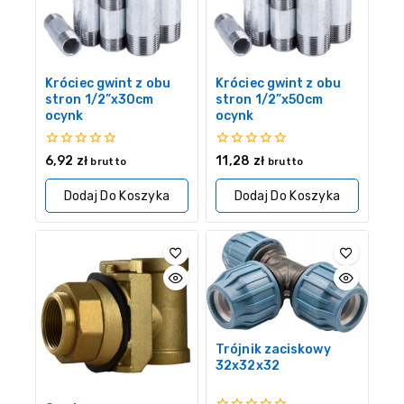
Króciec gwint z obu
Króciec gwint z obu
stron 1/2”x30cm
stron 1/2”x50cm
ocynk
ocynk
0
0
6,92
zł
11,28
zł
brutto
brutto
z
z
5
5
Dodaj Do Koszyka
Dodaj Do Koszyka
Trójnik zaciskowy
32x32x32