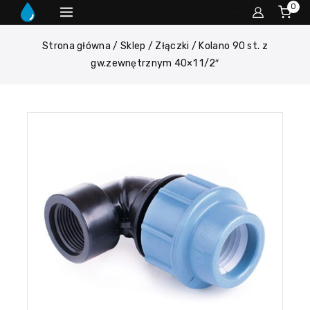
0
Strona główna
/
Sklep
/
Złączki
/
Kolano 90 st. z
gw.zewnętrznym 40×1 1/2″