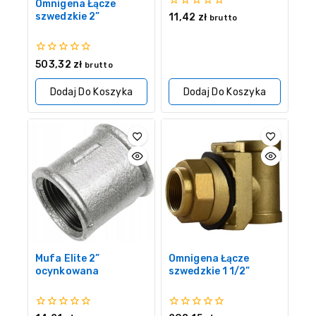
Omnigena Łącze
0
szwedzkie 2”
11,42
zł
brutto
z
5
0
503,32
zł
brutto
z
5
Dodaj Do Koszyka
Dodaj Do Koszyka
Mufa Elite 2”
Omnigena Łącze
ocynkowana
szwedzkie 1 1/2”