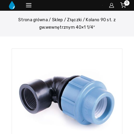
0
Strona główna
/
Sklep
/
Złączki
/
Kolano 90 st. z
gw.wewnętrznym 40×1 1/4″