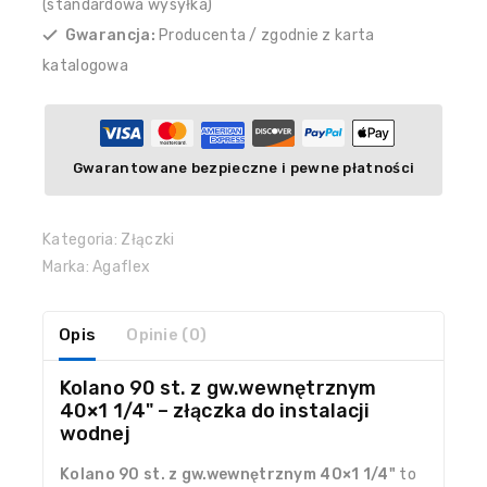
(standardowa wysyłka)
Gwarancja:
Producenta / zgodnie z karta
katalogowa
Gwarantowane bezpieczne i pewne płatności
Kategoria:
Złączki
Marka:
Agaflex
Opis
Opinie (0)
Kolano 90 st. z gw.wewnętrznym
40×1 1/4" – złączka do instalacji
wodnej
Kolano 90 st. z gw.wewnętrznym 40×1 1/4"
to