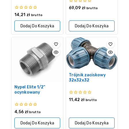
0
69,09
zł
brutto
z
0
14,21
zł
brutto
5
z
5
Dodaj Do Koszyka
Dodaj Do Koszyka
Trójnik zaciskowy
32x32x32
Nypel Elite 1/2”
ocynkowany
0
11,42
zł
brutto
z
5
0
4,56
zł
brutto
z
5
Dodaj Do Koszyka
Dodaj Do Koszyka