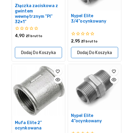
Złączka zaciskowa z
gwintem
Nypel Elite
wewnętrznym ”PI”
3/4”ocynkowany
32×1”
0
4,90
zł
brutto
z
0
2,95
zł
brutto
5
z
5
Dodaj Do Koszyka
Dodaj Do Koszyka
Nypel Elite
4”ocynkowany
Mufa Elite 2”
ocynkowana