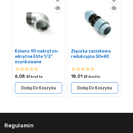
Kolano 90 nakrętno-
Złączka zaciskowa
wkrętne Elite 1/2”
redukcyjna 50×40
ocynkowane
0
0
6,08
zł
18,01
zł
brutto
brutto
z
z
5
5
Dodaj Do Koszyka
Dodaj Do Koszyka
Regulamin