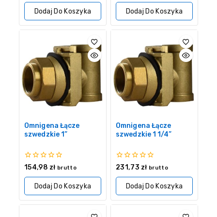
5
5
Dodaj Do Koszyka
Dodaj Do Koszyka
Omnigena Łącze
Omnigena Łącze
szwedzkie 1”
szwedzkie 1 1/4”
0
0
154,98
zł
231,73
zł
brutto
brutto
z
z
5
5
Dodaj Do Koszyka
Dodaj Do Koszyka