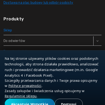
Dostawa na plac budowy lub odbiór osobisty
Produkty
Sklep
Do odwiertów
Rury do studni
Na tej stronie używamy plików cookies oraz podobnych
Zbiorniki hydroforowe
technologii, aby strona działała prawidłowo, analizować
ruch i prowadzić działania marketingowe (m.in. Google
Narzędzia
Analytics 4 i Facebook Pixel).
Szczegóły przetwarzania danych i Twoje prawa opisujemy
w
Polityce prywatności
.
Zasady zakupów i świadczenia usług opisujemy w
© 2026 Dla Studniarza
Regulaminie sklepu
.
Akceptuję Wszystkie
Dostosuj