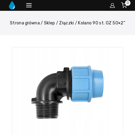
0
Strona główna
/
Sklep
/
Złączki
/
Kolano 90 st. GZ 50×2”