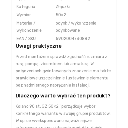
Kategoria
Złączki
Wymiar
50×2
Materiał /
ocynk / wykończenie
wykończenie
ocynkowane
EAN / SKU
5902004730882
Uwagi praktyczne
Przed montażem sprawdź zgodność rozmiaru z
rurą, pompą, zbiornikiem lub armaturą. W
połączeniach gwintowanych znaczenie ma także
prawidłowe uszczelnienie i ustawienie elementu
bez nadmiernego naprężania instalacji.
Dlaczego warto wybrać ten produkt?
Kolano 90 st. GZ 50×2'' porządkuje wybór
konkretnego wariantu w swojej grupie produktów.
W opisie wyeksponowano najważniejsze
informacje z nazwy i danych produktu, dzięki