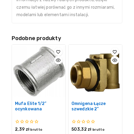
czemu łatwiej porównać go z innymi rozmiarami,
modelami lub elementami instalacji.
Podobne produkty
Mufa Elite 1/2”
Omnigena Łącze
ocynkowana
szwedzkie 2”
0
0
2,39
zł
503,32
zł
brutto
brutto
z
z