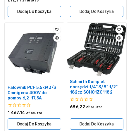
212,71
zł
brutto
5
z
5
Dodaj Do Koszyka
Dodaj Do Koszyka
Schmith Komplet
narzędzi 1/4” 3/8” 1/2”
Falownik PCF 5,5kW 3/3
182cz SCH01Z01182
Omnigena 400V do
pompy 6,2-17,5A
0
686,22
zł
brutto
z
0
1 467,14
zł
brutto
5
z
5
Dodaj Do Koszyka
Dodaj Do Koszyka