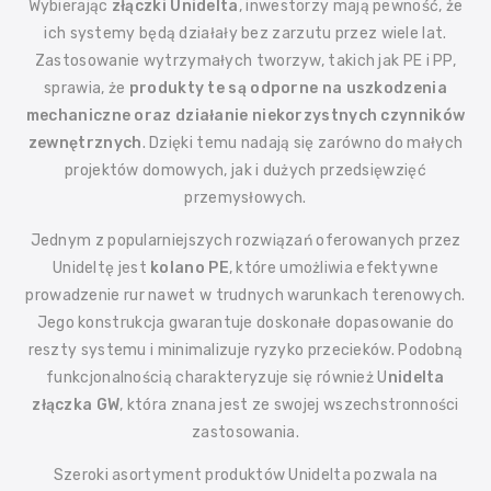
Wybierając
złączki Unidelta
, inwestorzy mają pewność, że
ich systemy będą działały bez zarzutu przez wiele lat.
Zastosowanie wytrzymałych tworzyw, takich jak PE i PP,
sprawia, że
produkty te są odporne na uszkodzenia
mechaniczne oraz działanie niekorzystnych czynników
zewnętrznych
. Dzięki temu nadają się zarówno do małych
projektów domowych, jak i dużych przedsięwzięć
przemysłowych.
Jednym z popularniejszych rozwiązań oferowanych przez
Unideltę jest
kolano PE
, które umożliwia efektywne
prowadzenie rur nawet w trudnych warunkach terenowych.
Jego konstrukcja gwarantuje doskonałe dopasowanie do
reszty systemu i minimalizuje ryzyko przecieków. Podobną
funkcjonalnością charakteryzuje się również U
nidelta
złączka GW
, która znana jest ze swojej wszechstronności
zastosowania.
Szeroki asortyment produktów Unidelta pozwala na