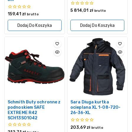
0
5 814,01
zł
brutto
0
159,41
zł
z
brutto
z
5
5
Dodaj Do Koszyka
Dodaj Do Koszyka
Schmith Buty ochronne z
Sara Długa kurtka
podnoskiem SAFE
ocieplana XL 1-08-720-
EXTREME R42
26-36-XL
SCH13S01042
0
203,69
zł
brutto
z
0