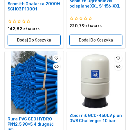
Schmith Ogrodniczki
Schmith Opalarka 2000W
ocieplane XXL S1156-XXL
SCH03P10001
0
220,79
zł
brutto
0
142,82
zł
z
brutto
z
5
5
Dodaj Do Koszyka
Dodaj Do Koszyka
Zbiornik GCD-450LV pion
Rura PVC GEO HYDRO
GWS Challenger 10 bar
PN12,5 90×5,4 długość
3m