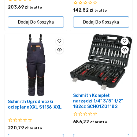
0
203,69
zł
brutto
0
142,82
zł
z
brutto
z
5
5
Dodaj Do Koszyka
Dodaj Do Koszyka
Schmith Komplet
narzędzi 1/4” 3/8” 1/2”
Schmith Ogrodniczki
182cz SCH01Z01182
ocieplane XXL S1156-XXL
0
686,22
zł
brutto
z
0
220,79
zł
brutto
5
z
5