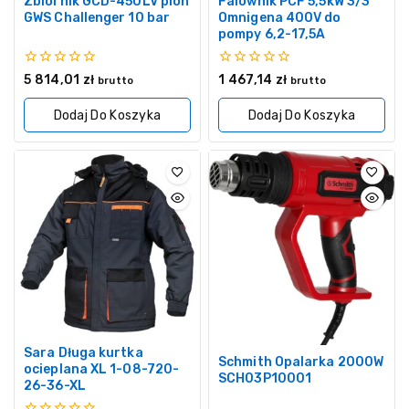
Zbiornik GCD-450LV pion
Falownik PCF 5,5kW 3/3
GWS Challenger 10 bar
Omnigena 400V do
pompy 6,2-17,5A
0
0
5 814,01
zł
1 467,14
zł
brutto
brutto
z
z
5
5
Dodaj Do Koszyka
Dodaj Do Koszyka
Sara Długa kurtka
Schmith Opalarka 2000W
ocieplana XL 1-08-720-
SCH03P10001
26-36-XL