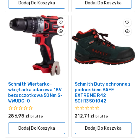
Dodaj Do Koszyka
Dodaj Do Koszyka
Schmith Wiertarko-
Schmith Buty ochronne z
wkrętarka udarowa 18V
podnoskiem SAFE
bezszczotkowa 50Nm S-
EXTREME R42
WWUDC-0
SCH13S01042
0
0
286,98
zł
212,71
zł
brutto
brutto
z
z
5
5
Dodaj Do Koszyka
Dodaj Do Koszyka