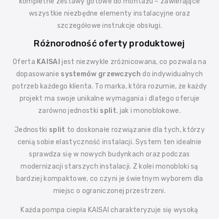
kompletne zestawy gotowe do montażu – zawierające
wszystkie niezbędne elementy instalacyjne oraz
szczegółowe instrukcje obsługi.
Różnorodność oferty produktowej
Oferta
KAISAI
jest niezwykle zróżnicowana, co pozwala na
dopasowanie
systemów grzewczych
do indywidualnych
potrzeb każdego klienta. To marka, która rozumie, że każdy
projekt ma swoje unikalne wymagania i dlatego oferuje
zarówno jednostki
split
, jak i monoblokowe.
Jednostki
split
to doskonałe rozwiązanie dla tych, którzy
cenią sobie elastyczność instalacji. System ten idealnie
sprawdza się w nowych budynkach oraz podczas
modernizacji starszych instalacji. Z kolei monobloki są
bardziej kompaktowe, co czyni je świetnym wyborem dla
miejsc o ograniczonej przestrzeni.
Każda pompa ciepła KAISAI charakteryzuje się wysoką