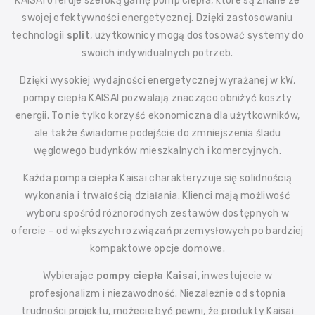
KAISAI oferuje szeroką gamę pomp ciepła, które są znane ze
swojej efektywności energetycznej. Dzięki zastosowaniu
technologii
split
, użytkownicy mogą dostosować systemy do
swoich indywidualnych potrzeb.
Dzięki wysokiej wydajności energetycznej wyrażanej w kW,
pompy ciepła KAISAI pozwalają znacząco obniżyć koszty
energii. To nie tylko korzyść ekonomiczna dla użytkowników,
ale także świadome podejście do zmniejszenia śladu
węglowego budynków mieszkalnych i komercyjnych.
Każda pompa ciepła Kaisai charakteryzuje się solidnością
wykonania i trwałością działania. Klienci mają możliwość
wyboru spośród różnorodnych zestawów dostępnych w
ofercie – od większych rozwiązań przemysłowych po bardziej
kompaktowe opcje domowe.
Wybierając
pompy ciepła Kaisai
, inwestujecie w
profesjonalizm i niezawodność. Niezależnie od stopnia
trudności projektu, możecie być pewni, że produkty Kaisai