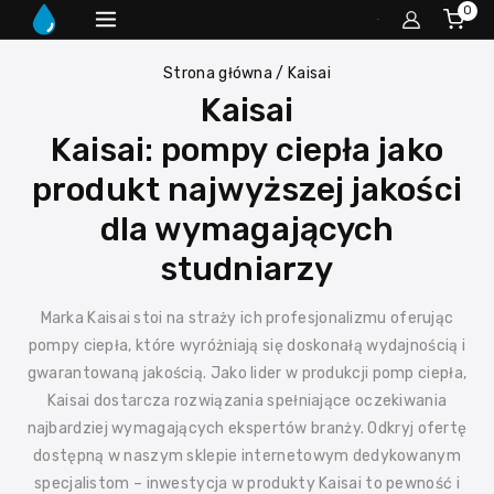
0
Strona główna
/
Kaisai
Kaisai
Kaisai: pompy ciepła jako
produkt najwyższej jakości
dla wymagających
studniarzy
Marka Kaisai stoi na straży ich profesjonalizmu oferując
pompy ciepła, które wyróżniają się doskonałą wydajnością i
gwarantowaną jakością. Jako lider w produkcji pomp ciepła,
Kaisai dostarcza rozwiązania spełniające oczekiwania
najbardziej wymagających ekspertów branży. Odkryj ofertę
dostępną w naszym sklepie internetowym dedykowanym
specjalistom – inwestycja w produkty Kaisai to pewność i