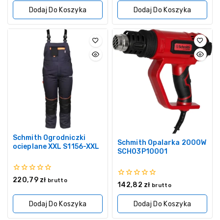
5
Dodaj Do Koszyka
Dodaj Do Koszyka
Schmith Ogrodniczki
Schmith Opalarka 2000W
ocieplane XXL S1156-XXL
SCH03P10001
0
220,79
zł
brutto
0
142,82
zł
z
brutto
z
5
5
Dodaj Do Koszyka
Dodaj Do Koszyka