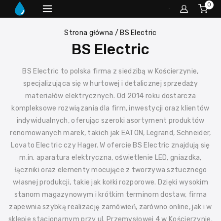
0
Strona główna
/
BS Electric
BS Electric
BS Electric to polska firma z siedzibą w Kościerzynie,
specjalizująca się w hurtowej i detalicznej sprzedaży
materiałów elektrycznych.
Od 2014 roku dostarcza
kompleksowe rozwiązania dla firm, inwestycji oraz klientów
indywidualnych, oferując szeroki asortyment produktów
renomowanych marek, takich jak EATON, Legrand, Schneider,
Lovato Electric czy Hager.
W ofercie BS Electric znajdują się
m.in. aparatura elektryczna, oświetlenie LED, gniazdka,
łączniki oraz elementy mocujące z tworzywa sztucznego
własnej produkcji, takie jak kołki rozporowe.
Dzięki wysokim
stanom magazynowym i krótkim terminom dostaw, firma
zapewnia szybką realizację zamówień, zarówno online, jak i w
sklepie stacjonarnym przy ul. Przemysłowej 4 w Kościerzynie.