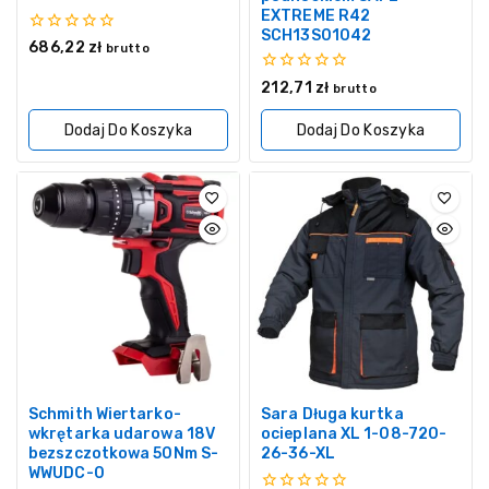
EXTREME R42
SCH13S01042
0
686,22
zł
brutto
z
5
0
212,71
zł
brutto
z
5
Dodaj Do Koszyka
Dodaj Do Koszyka
Schmith Wiertarko-
Sara Długa kurtka
wkrętarka udarowa 18V
ocieplana XL 1-08-720-
bezszczotkowa 50Nm S-
26-36-XL
WWUDC-0