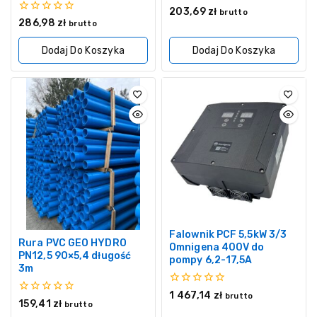
0
203,69
zł
brutto
z
0
286,98
zł
brutto
5
z
5
Dodaj Do Koszyka
Dodaj Do Koszyka
Falownik PCF 5,5kW 3/3
Rura PVC GEO HYDRO
Omnigena 400V do
PN12,5 90×5,4 długość
pompy 6,2-17,5A
3m
0
1 467,14
zł
brutto
0
159,41
zł
z
brutto
z
5